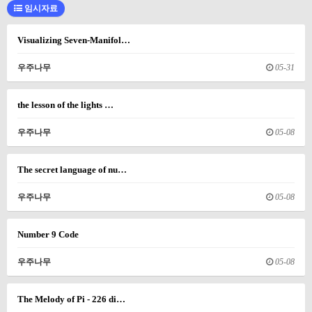
임시자료
Visualizing Seven-Manifol…
우주나무
05-31
the lesson of the lights …
우주나무
05-08
The secret language of nu…
우주나무
05-08
Number 9 Code
우주나무
05-08
The Melody of Pi - 226 di…