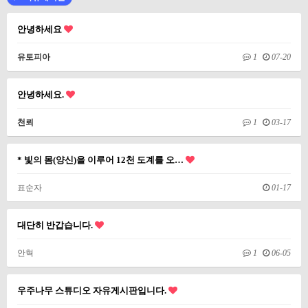
안녕하세요
유토피아
1
07-20
안녕하세요.
천뢰
1
03-17
* 빛의 몸(양신)을 이루어 12천 도계를 오…
표순자
01-17
대단히 반갑습니다.
안혁
1
06-05
우주나무 스튜디오 자유게시판입니다.